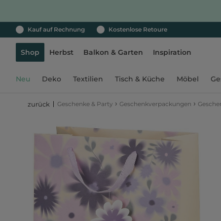
Kauf auf Rechnung
Kostenlose Retoure
Shop
Herbst
Balkon & Garten
Inspiration
Neu
Deko
Textilien
Tisch & Küche
Möbel
Ge
›
›
Geschenke & Party
Geschenkverpackungen
Gesche
zurück