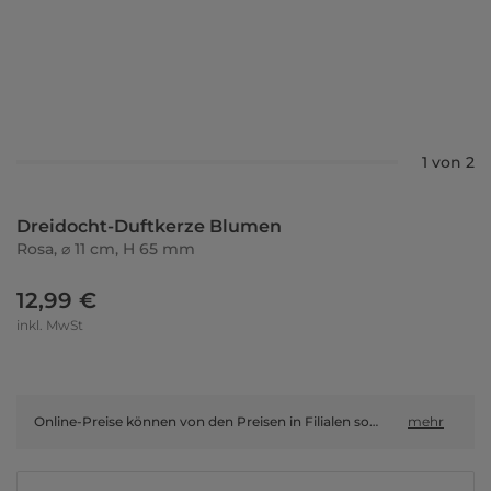
1 von 2
Dreidocht-Duftkerze Blumen
Rosa, ⌀ 11 cm, H 65 mm
12,99 €
inkl. MwSt
Online-Preise können von den Preisen in Filialen sowie Shop-in-Shop-Flächen abweichen.
mehr