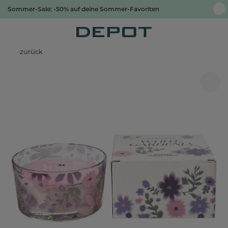
Sommer-Sale: -50% auf deine Sommer-Favoriten
zurück