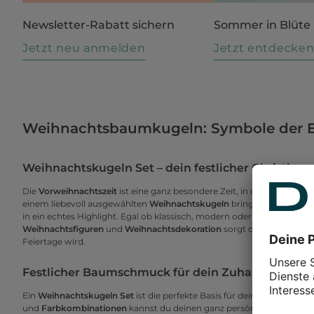
Newsletter-Rabatt sichern
Sommer in Blüte
Jetzt neu anmelden
Jetzt entdecke
Weihnachtsbaumkugeln: Symbole der Eri
Weihnachtskugeln Set – dein festlicher Christb
Die
Vorweihnachtszeit
ist eine ganz besondere Zeit, in der dein Zuha
einem liebevoll ausgewählten
Weihnachtskugeln
bringst du Glanz un
in ein echtes Highlight. Egal ob klassisch, modern oder verspielt – di
Weihnachtsfiguren
und
Weihnachtsdekoration
sorgt dafür, dass dei
Feiertage wird.
Festlicher Baumschmuck für dein Zuhause
Ein
Weihnachtskugeln Set
ist die perfekte Basis für deinen individuel
und
Farbkombinationen
kannst du deinen ganz persönlichen Stil unte