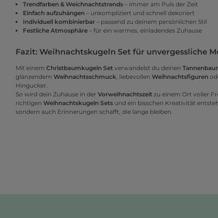
Trendfarben & Weichnachtstrends
– immer am Puls der Zeit
Einfach aufzuhängen
– unkompliziert und schnell dekoriert
Individuell kombinierbar
– passend zu deinem persönlichen Stil
Festliche Atmosphäre
– für ein warmes, einladendes Zuhause
Fazit: Weihnachtskugeln Set für unvergessliche
Mit einem
Christbaumkugeln Set
verwandelst du deinen
Tannenbau
glänzendem
Weihnachtsschmuck
, liebevollen
Weihnachtsfiguren
ode
Hingucker.
So wird dein Zuhause in der
Vorweihnachtszeit
zu einem Ort voller F
richtigen
Weihnachtskugeln Sets
und ein bisschen Kreativität entste
sondern auch Erinnerungen schafft, die lange bleiben.