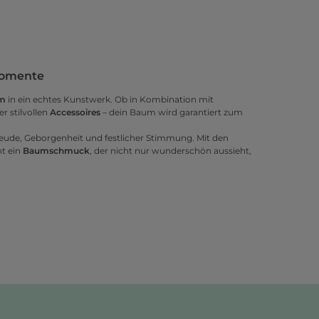
 Momente
m
in ein echtes Kunstwerk. Ob in Kombination mit
r stilvollen
Accessoires
– dein Baum wird garantiert zum
reude, Geborgenheit und festlicher Stimmung. Mit den
ht ein
Baumschmuck
, der nicht nur wunderschön aussieht,