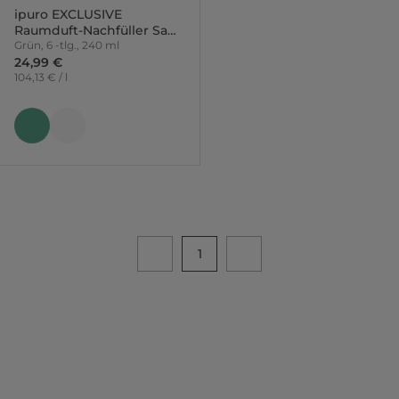
ipuro EXCLUSIVE
Raumduft-Nachfüller Sage
Sublime mit Sticks
Grün, 6 -tlg., 240 ml
24,99 €
104,13 € / l
1