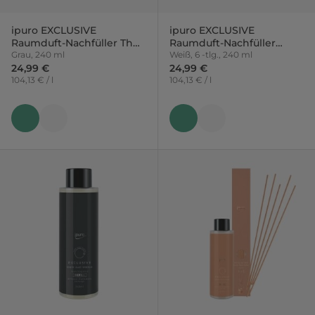
ipuro EXCLUSIVE
ipuro EXCLUSIVE
Raumduft-Nachfüller Thé
Raumduft-Nachfüller
Epicé
Grau, 240 ml
Santal Blanc mit Sticks
Weiß, 6 -tlg., 240 ml
24,99 €
24,99 €
104,13 € / l
104,13 € / l