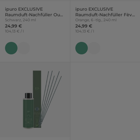
ipuro EXCLUSIVE
ipuro EXCLUSIVE
Raumduft-Nachfüller Oud
Raumduft-Nachfüller Fève
Intense
Schwarz, 240 ml
Tonka mit Sticks
Orange, 6 -tlg., 240 ml
24,99 €
24,99 €
104,13 € / l
104,13 € / l