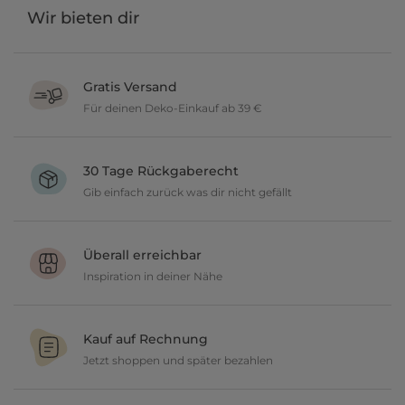
Wir bieten dir
Gratis Versand
Für deinen Deko-Einkauf ab 39 €
Verschönere dein zu Hause im Wert von über 39 € und wir
versenden deine neuen Lieblingsartikel gratis.
30 Tage Rückgaberecht
Gib einfach zurück was dir nicht gefällt
Du möchtest gerne deine Deko ausprobieren? Kein Problem, wir
geben dir 30 Tage Zeit etwas zurückzusenden.
Überall erreichbar
Inspiration in deiner Nähe
Ob in unseren 80 Filialen vor Ort oder online, entdecke tolle Deko
und lasse dich inspirieren.
Kauf auf Rechnung
Jetzt shoppen und später bezahlen
Gestalte jetzt dein zu Hause und bezahle einfach später, bequem