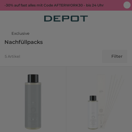
-30% auf fast alles mit Code AFTERWORK30 - bis 24 Uhr
Exclusive
Nachfüllpacks
Filter
5 Artikel