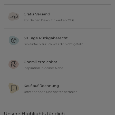
Gratis Versand
Für deinen Deko-Einkauf ab 39 €
Verschönere dein zu Hause im Wert von über 39 € und wir
versenden deine neuen Lieblingsartikel gratis.
30 Tage Rückgaberecht
Gib einfach zurück was dir nicht gefällt
Du möchtest gerne deine Deko ausprobieren? Kein Problem, wir
geben dir 30 Tage Zeit etwas zurückzusenden.
Überall erreichbar
Inspiration in deiner Nähe
Ob in unseren 80 Filialen vor Ort oder online, entdecke tolle Deko
und lasse dich inspirieren.
Kauf auf Rechnung
Jetzt shoppen und später bezahlen
Gestalte jetzt dein zu Hause und bezahle einfach später, bequem
per Rechnung.
Unsere Highlights für dich