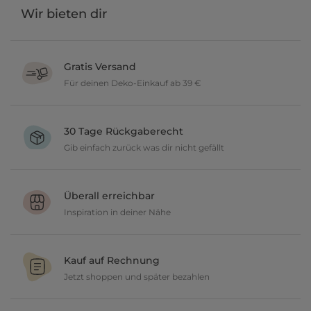
Wir bieten dir
Gratis Versand
Für deinen Deko-Einkauf ab 39 €
Verschönere dein zu Hause im Wert von über 39 € und wir
versenden deine neuen Lieblingsartikel gratis.
30 Tage Rückgaberecht
Gib einfach zurück was dir nicht gefällt
Du möchtest gerne deine Deko ausprobieren? Kein Problem, wir
geben dir 30 Tage Zeit etwas zurückzusenden.
Überall erreichbar
Inspiration in deiner Nähe
Ob in unseren 80 Filialen vor Ort oder online, entdecke tolle Deko
und lasse dich inspirieren.
Kauf auf Rechnung
Jetzt shoppen und später bezahlen
Gestalte jetzt dein zu Hause und bezahle einfach später, bequem