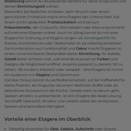
dreistöckig
kannst du die passende Variante für deine Ansprüche und
deinen
Einrichtungsstil
wählen.
Besonders bei festlichen Anlässen, beim Brunch oder einem
gemütlichen Frühstück macht eine Etagere den Unterschied. Auf
einem schön gedeckten
Frühstückstisch
wird sie zum
Präsentierteller
, der Croissants, Marmeladen oder Käse ansprechend
auf mehreren Ebenen ordnet. Auch im Alltag kannst du mit einer
Etagere für Ordnung und Eleganz sorgen: als
Serviergeschirr
für
Snacks, Kuchenstücke oder Obstschalen ist sie vielseitig einsetzbar.
Die Kombination aus Funktionalität und
Dekor
macht Etageren zu
einem unverzichtbaren Bestandteil deiner
Einrichtung
. Ihr stabiles
Gestell
bietet sicheren Halt, während die Auswahl an
Farben
und
Designs die Möglichkeit eröffnet, Akzente passend zu deinem Stil zu
setzen. Ob modern, klassisch oder verspielt – eine Etagere ist immer
ein Ausdruck von
Eleganz
und Geschmack.
Darüber hinaus kannst du sie flexibel einsetzen: auf der Kaffeetafel für
kleine Pralinen, als Hingucker bei einem festlichen Buffet oder als
dekoratives Accessoire in der Küche. Gerade wenn es darum geht,
Speisen attraktiv zu präsentieren, ist eine Etagere die ideale Lösung.
Sie schafft Übersicht, Struktur und verleiht selbst den einfachsten
Speisen eine besondere Wertigkeit.
Vorteile einer Etagere im Überblick:
Vielseitig einsetzbar für
Obst
,
Gebäck
,
Aufschnitt
oder Snacks