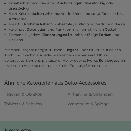
Erhältlich in verschiedenen
Ausführungen
:
zweistöckig
oder
dreistöckig
Setzt
Köstlichkeiten
wirkungsvoll in Szene und sorgt für ein edles
Ambiente
Ideal für
Frühstückstisch
, Kaffeetafel, Buffet oder festliche Anlässe
Verbindet
Dekoration
und Funktion in einem stilvollen
Gestell
Passend zu jedem
Einrichtungsstil
durch vielfältige
Farben
und
Designs
Mit einer Etagere bringst du mehr
Eleganz
und Struktur auf deinen
Tisch und machst aus jeder Mahlzeit ein kleines Fest. Ob als
dekoratives Element, praktischer Helfer oder stilvolles
Serviergeschirr
– sie ist ein Accessoire, das in keinem Zuhause fehlen sollte.
Ähnliche Kategorien aus Deko-Accessoires
Figuren & Objekte
Anhänger & Girlanden
Tabletts & Schalen
Wanddeko & Spiegel
Newsletter