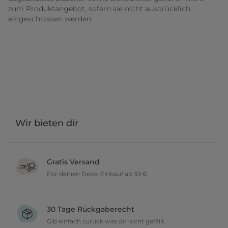
zum Produktangebot, sofern sie nicht ausdrücklich
eingeschlossen werden.
Wir bieten dir
Gratis Versand
Für deinen Deko-Einkauf ab 39 €
Verschönere dein zu Hause im Wert von über 39 € und wir
versenden deine neuen Lieblingsartikel gratis.
30 Tage Rückgaberecht
Gib einfach zurück was dir nicht gefällt