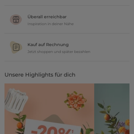
Du möchtest gerne deine Deko ausprobieren? Kein Problem, wir
geben dir 30 Tage Zeit etwas zurückzusenden.
Überall erreichbar
Inspiration in deiner Nähe
Ob in unseren 80 Filialen vor Ort oder online, entdecke tolle Deko
und lasse dich inspirieren.
Kauf auf Rechnung
Jetzt shoppen und später bezahlen
Gestalte jetzt dein zu Hause und bezahle einfach später, bequem
per Rechnung.
Unsere Highlights für dich