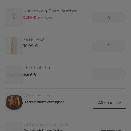
Kunstzweig Palmkätzchen
2,99 €
UVP 5,99 €
Vase Twist
16,99 €
LED-Teelichter
6,99 €
Windlicht Leo
Alternative
Derzeit nicht verfügbar
Spitzkerzen Two Tone
Alternative
Derzeit nicht verfügbar