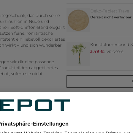
Deko-Tablett Trave
eitsgeschenk, das durch seine
Derzeit nicht verfügbar
würzmühlen in Nude und
hen Soft-Chiffon-Band elegant
etzen feine, romantische
tsteht ein liebevoll dekoriertes
Kunstblumenbund Sc
ch wirkt – und sich wunderbar
3,49 €
UVP 6,99 €
legen wir dir eine passende
Produktbildern abgebildetes
ot, sofern sie nicht