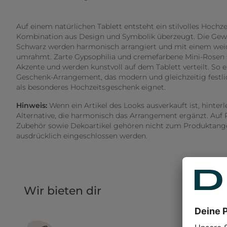
Auf einem natürlichen Tablett entsteht ein stilvolles Hochz
Kombination aus Design und Symbolik überzeugt. Die Ge
Schwarz werden harmonisch arrangiert und mit einem weic
umrahmt. Zarte Gypsophilia und cremefarbene Mini-Rosen s
Akzente und werden kunstvoll auf dem Tablett verteilt. So en
Geschenk-Arrangement, das modern und gleichzeitig festli
als besonderes Hochzeitsgeschenk eignet.
Hinweis:
Wenn ein Artikel des Looks ausverkauft ist, hinter
Alternative, die harmonisch das Arrangement ergänzt. Auf 
Zubehör sowie Dekoartikel gehören nicht zum Produktangeb
ausdrücklich eingeschlossen werden.
Wir bieten dir