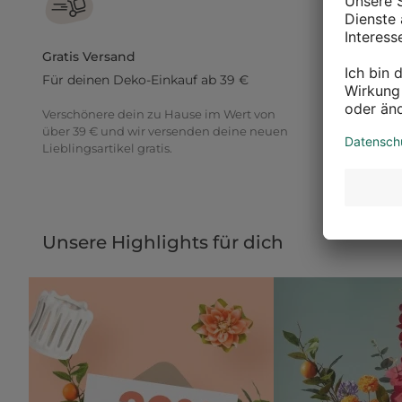
Gratis Versand
30 Tage R
Für deinen Deko-Einkauf ab 39 €
Gib einfach
Verschönere dein zu Hause im Wert von
Du möchtest
über 39 € und wir versenden deine neuen
ausprobiere
Lieblingsartikel gratis.
30 Tage Zei
Unsere Highlights für dich