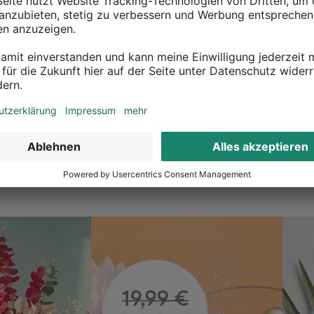
ückgaberecht
Überall erreichbar
 zurück was dir nicht gefällt
Inspiration in deiner Nähe
 gerne deine Deko
Ob in unseren 80 Filialen vor Or
n? Kein Problem, wir geben dir
online, entdecke tolle Deko und
t etwas zurückzusenden.
inspirieren.