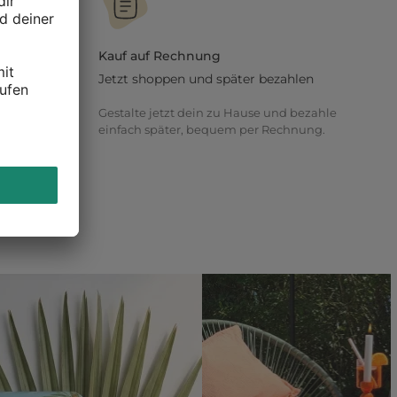
Kauf auf Rechnung
Jetzt shoppen und später bezahlen
t oder
Gestalte jetzt dein zu Hause und bezahle
 lasse dich
einfach später, bequem per Rechnung.