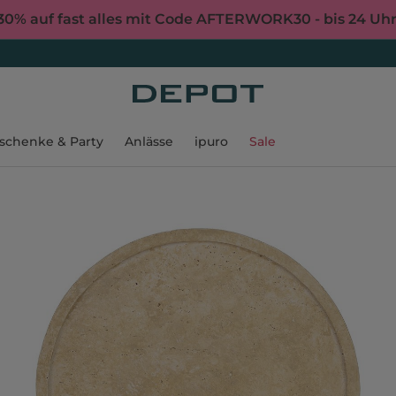
30% auf fast alles mit Code AFTERWORK30 - bis 24 Uh
schenke & Party
Anlässe
ipuro
Sale