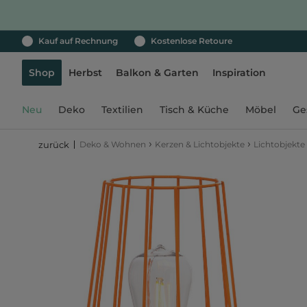
Kauf auf Rechnung
Kostenlose Retoure
Shop
Herbst
Balkon & Garten
Inspiration
Neu
Deko
Textilien
Tisch & Küche
Möbel
Ge
›
›
Deko & Wohnen
Kerzen & Lichtobjekte
Lichtobjekte
zurück