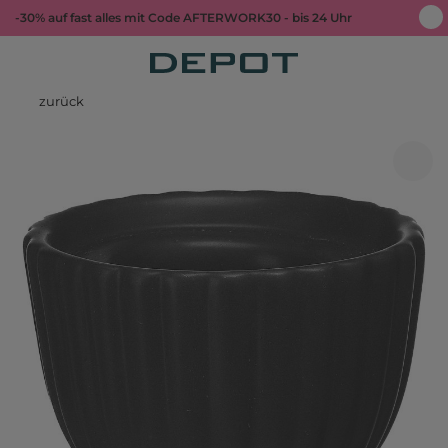
-30% auf fast alles mit Code AFTERWORK30 - bis 24 Uhr
zurück