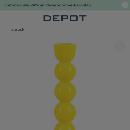
Sommer-Sale: -50% auf deine Sommer-Favoriten
zurück