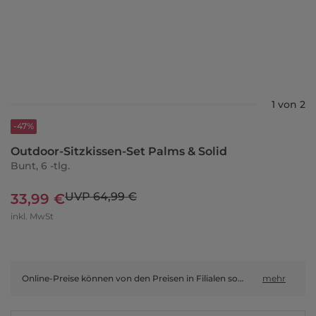
1 von 2
-47%
Outdoor-Sitzkissen-Set Palms & Solid
Bunt, 6 -tlg.
UVP 64,99 €
33,99 €
inkl. MwSt
Online-Preise können von den Preisen in Filialen sowie Shop-in-Shop-Flächen abweichen.
mehr