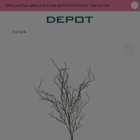
-30% auf fast alles mit Code AFTERWORK30 - bis 24 Uhr
zurück