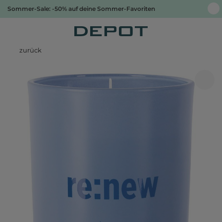
Sommer-Sale: -50% auf deine Sommer-Favoriten
zurück