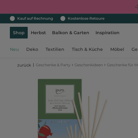
-
Kauf auf Rechnung
Kostenlose Retoure
Shop
Herbst
Balkon & Garten
Inspiration
Neu
Deko
Textilien
Tisch & Küche
Möbel
Ge
›
›
Geschenke & Party
Geschenkideen
Geschenke für 
zurück