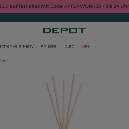
30% auf fast alles mit Code AFTERWORK30 - bis 24 Uh
schenke & Party
Anlässe
ipuro
Sale
Männer