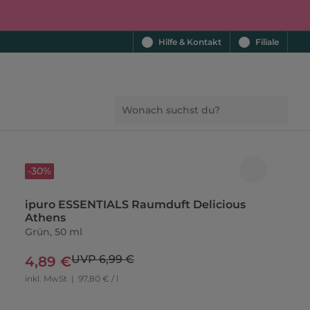
r
Hilfe & Kontakt
Filiale
-30%
ipuro ESSENTIALS Raumduft Delicious
Athens
Grün, 50 ml
UVP 6,99 €
4,89 €
inkl. MwSt
|
97,80 € / l