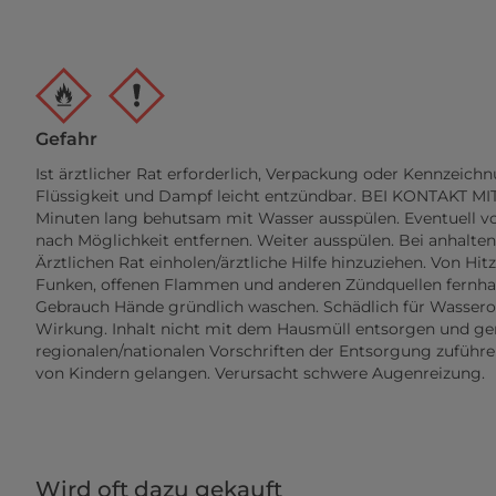
Gefahr
Ist ärztlicher Rat erforderlich, Verpackung oder Kennzeichn
Flüssigkeit und Dampf leicht entzündbar. BEI KONTAKT M
Minuten lang behutsam mit Wasser ausspülen. Eventuell v
nach Möglichkeit entfernen. Weiter ausspülen. Bei anhalte
Ärztlichen Rat einholen/ärztliche Hilfe hinzuziehen. Von Hit
Funken, offenen Flammen und anderen Zündquellen fernhal
Gebrauch Hände gründlich waschen. Schädlich für Wassero
Wirkung. Inhalt nicht mit dem Hausmüll entsorgen und g
regionalen/nationalen Vorschriften der Entsorgung zuführen
von Kindern gelangen. Verursacht schwere Augenreizung.
Wird oft dazu gekauft