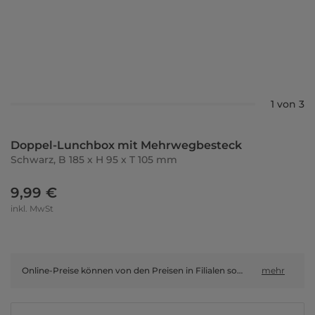
1 von 3
Doppel-Lunchbox mit Mehrwegbesteck
Schwarz, B 185 x H 95 x T 105 mm
9,99 €
inkl. MwSt
Online-Preise können von den Preisen in Filialen sowie Shop-in-Shop-Flächen abweichen.
mehr