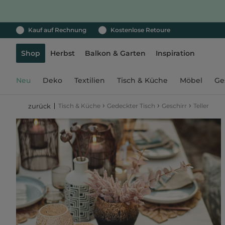
Kauf auf Rechnung
Kostenlose Retoure
Shop
Herbst
Balkon & Garten
Inspiration
Neu
Deko
Textilien
Tisch & Küche
Möbel
Ge
›
›
›
Tisch & Küche
Gedeckter Tisch
Geschirr
Teller
zurück