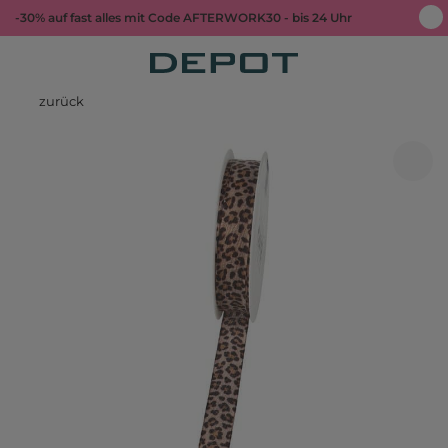
-30% auf fast alles mit Code AFTERWORK30 - bis 24 Uhr
zurück