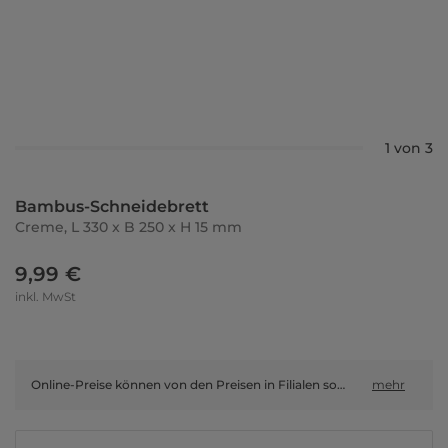
1 von 3
Bambus-Schneidebrett
Creme, L 330 x B 250 x H 15 mm
9,99 €
inkl. MwSt
Online-Preise können von den Preisen in Filialen sowie Shop-in-Shop-Flächen abweichen.
mehr