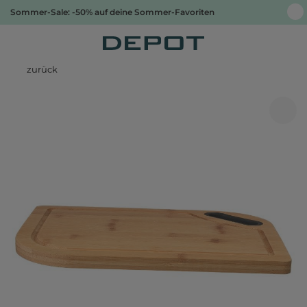
Sommer-Sale: -50% auf deine Sommer-Favoriten
zurück