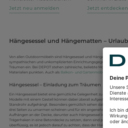
Jetzt neu anmelden
Jetzt entdecke
Hängesessel und Hängematten – Urlaub
Von allen Outdoormöbeln sind Hängesessel und Hängematten wohl di
sympathischen und unkomplizierten Einrichtungsgegenstände verbr
Träumen ein. Bei DEPOT stehen zahlreiche, beliebte Modelle zur Auswa
Materialien punkten. Auch als
Balkon- und Gartenmöbel
.
Hängesessel – Einladung zum Träumen
Ein Hängesessel bietet eine gemütliche Gelegenheit zum Schmöker
Modelle mit einem Gestell können dabei überall aufgestellt werden, de
Standrohr aufgehängt. Besonders gemütlich sehen dabei Modelle aus
drei Seiten zu umarmen scheinen und für ein angenehmes Gefühlt der
Aufhängen an der Decke, darunter auch Hängesessel im Vintage-Styl
Trägerhaken in eine Betondecke zu setzen, dann sind passende Dübel 
überflüssig, es ist jedoch darauf zu achten, dass der Haken nicht in 