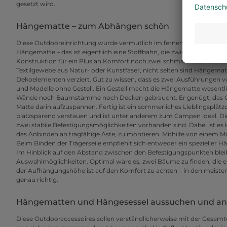
gesetzt wird.
Hängematte – zum Abhängen schön
Diese Outdooreinrichtung wurde vermutlich im fernen Haiti erfunden
Hängematte – das ist eigentlich eine Stoffbahn, die zwischen zwei Pu
Konstruktion für ein Plus an Komfort noch zwei schmale Holz- oder Me
Textilgewebe aus Natur- oder Kunstfaser, nicht selten sind Hängemat
Dekoelementen verziert. Gut zu wissen, dass es zwei Ausführungen 
und Modelle ohne Gestell. Ein Gestell macht die Hängematte wesent
Wände noch Baumstämme noch Decken gebraucht. Er genügt, das Gest
Matte darin aufzuspannen. Fertig ist ein sommerliches Lieblingsplätzch
platzsparend verstauen und ist unter anderem zum Campen ideal. Die
zwei stabile Befestigungsmöglichkeiten vorhanden sind. Dabei ist e
das Anbinden an tragfähige Äste, zu montieren. Mithilfe von einem Mon
Beim Binden der Trägerseile empfiehlt sich entweder ein spezieller
Im Hinblick auf den Abstand zwischen den Befestigungspunkten bleibe
Auswahlmöglichkeiten. Optimal wäre es, zwei Bäume zu finden, die 
der Aufhängungshöhe ist auf den Komfort zu achten – in den meisten
genau richtig.
Hängematten und Hängesessel aussuchen und an 
Diese Outdooraccessoires sollen verständlicherweise mit der Gesamt