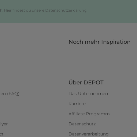
h. Hier findest du unsere
Datenschutzerklärung
.
Noch mehr Inspiration
Über DEPOT
gen (FAQ)
Das Unternehmen
Karriere
Affiliate Programm
lyer
Datenschutz
ct
Datenverarbeitung