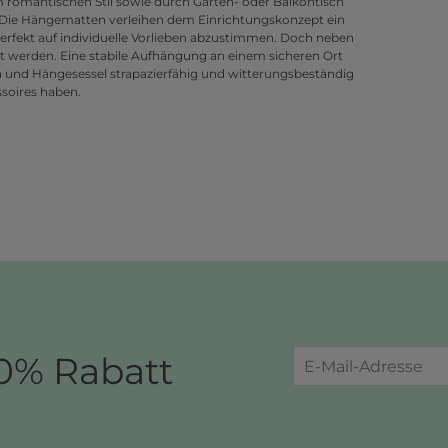
 romantischen Stil sowie durch Garten- oder Balkontisch
. Die Hängematten verleihen dem Einrichtungskonzept ein
perfekt auf individuelle Vorlieben abzustimmen. Doch neben
t werden. Eine stabile Aufhängung an einem sicheren Ort
en und Hängesessel strapazierfähig und witterungsbeständig
ssoires haben.
0% Rabatt