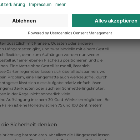
 und ist denkbar unkompliziert aufgebaut. Eine
nkten locker aufgespannt ist. In der Regel gehören zur
tallbalken. Bei dem Stoff handelt sich um ein reißfestes
ten zusätzlich mit Fransen, Quasten oder anderen
von Hängematten gibt, und zwar Modelle mit einem Gestell
lich flexibler, denn zum Aufhängen werden nun weder
ell auf einer ebenen Fläche zu positionieren und die
en. Eine Matte ohne Gestell ist mobil, lässt sich
se Gartenliegemöbel lassen sich überall aufspannen, wo
s kein Problem, eine Hängematte auch werkzeugfrei, durch
tageset lässt sich diese Aufgabe relativ einfach lösen.
 Hängemattenknoten oder auch ein Schmetterlingsknoten.
n in der Regel nicht sonderlich viele
eine Aufhängung in einem 30-Grad-Winkel ermöglichen. Bei
 Fällen ist eine Höhe zwischen 75 und 100 Zentimetern
die Sicherheit denken
einrichtung harmonieren. Vor allem die Hängesessel lassen