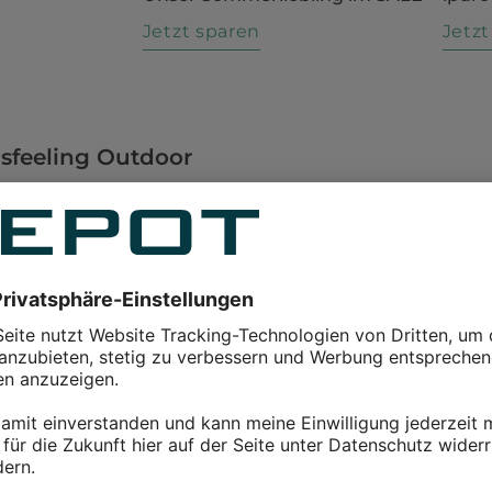
n
Jetzt sparen
Jetz
sfeeling Outdoor
e gemütlichsten und außerdem absolute Klassiker. Diese
eiten eine romantisch-lockere Atmosphäre und laden zum
hl, die mit ihrer effektvollen Optik und hochwertigen
n und Nachdenken, zum Träumen und Musikhören an. Die
nn ein solcher Sessel ist bereits an einem robusten
 luftigem Rattangeflecht aus, welche den Sitzenden von
 Geborgenheit sorgen. Alternativ gibt es Hängesessel zum
e oder auch im zeitlosen Look. Wenn es darum geht, den
ein Muss. Im Falle einer Holzdecke sind die Dübel
die Holzverkleidung, sondern in einen tragenden Balken