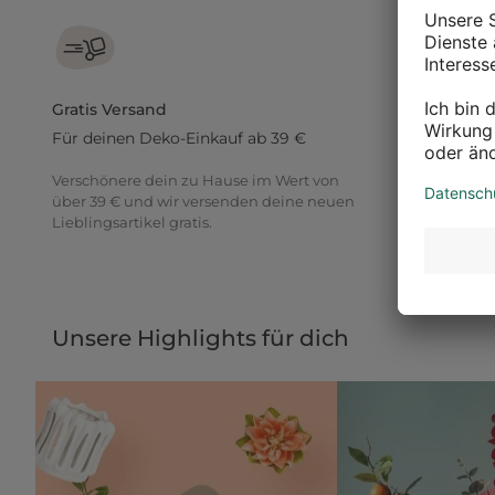
Gratis Versand
30 Tage R
Für deinen Deko-Einkauf ab 39 €
Gib einfach
Verschönere dein zu Hause im Wert von
Du möchtest
über 39 € und wir versenden deine neuen
ausprobiere
Lieblingsartikel gratis.
30 Tage Zei
Unsere Highlights für dich