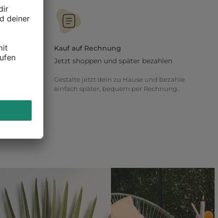
Kauf auf Rechnung
Jetzt shoppen und später bezahlen
t oder
Gestalte jetzt dein zu Hause und bezahle
 lasse dich
einfach später, bequem per Rechnung.