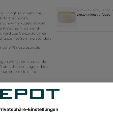
Deko-Schwimmscha
rung bringt sommerliche
Derzeit nicht verfügbar
 der formschönen
 Schwimmkugeln stilvoll
de Plätschern, während
t wird das Ganze durch ein
d entspannte Sommerstunden.
rische Pfingstrosen als
legen wir dir eine passende
Produktbildern abgebildetes
ot, sofern sie nicht