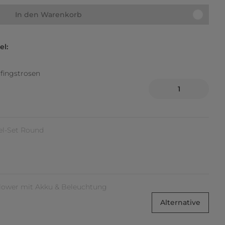
In den Warenkorb
el:
ingstrosen
l-Set Round
lower mit Akku & Beleuchtung
Alternative