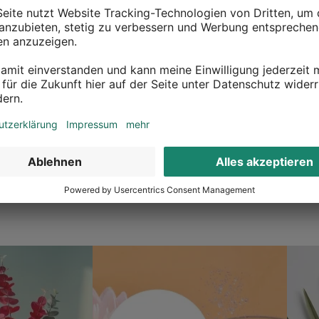
ückgaberecht
Überall erreichbar
 zurück was dir nicht gefällt
Inspiration in deiner Nähe
 gerne deine Deko
Ob in unseren 80 Filialen vor Or
n? Kein Problem, wir geben dir
online, entdecke tolle Deko und
t etwas zurückzusenden.
inspirieren.