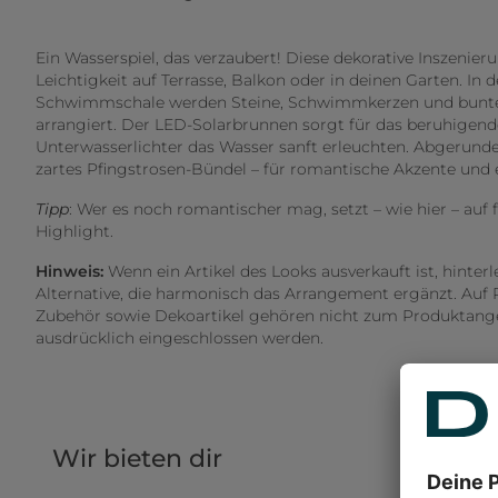
Ein Wasserspiel, das verzaubert! Diese dekorative Inszenie
Leichtigkeit auf Terrasse, Balkon oder in deinen Garten. In
Schwimmschale werden Steine, Schwimmkerzen und bunte
arrangiert. Der LED-Solarbrunnen sorgt für das beruhigen
Unterwasserlichter das Wasser sanft erleuchten. Abgerunde
zartes Pfingstrosen-Bündel – für romantische Akzente un
Tipp
: Wer es noch romantischer mag, setzt – wie hier – auf f
Highlight.
Hinweis:
Wenn ein Artikel des Looks ausverkauft ist, hinter
Alternative, die harmonisch das Arrangement ergänzt. Auf 
Zubehör sowie Dekoartikel gehören nicht zum Produktangeb
ausdrücklich eingeschlossen werden.
Wir bieten dir