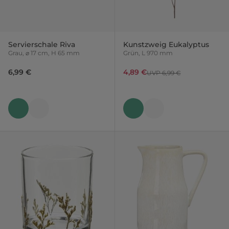
Servierschale Riva
Kunstzweig Eukalyptus
Grau, ⌀ 17 cm, H 65 mm
Grün, L 970 mm
6,99 €
4,89 €
UVP 6,99 €