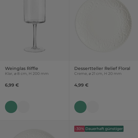
Weinglas Riffle
Dessertteller Relief Floral
Klar, ⌀ 8 cm, H 200 mm
Creme, ⌀ 21 cm, H 20 mm
6,99 €
4,99 €
-30%
Dauerhaft günstiger