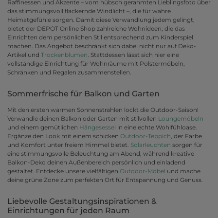
Raffinessen und Akzente – vom hübsch gerahmten Lieblingsfoto über
das stimmungsvoll flackernde Windlicht –, die für wahre
Heimatgefühle sorgen. Damit diese Verwandlung jedem gelingt,
bietet der DEPOT Online Shop zahlreiche Wohnideen, die das
Einrichten dem persönlichen Stil entsprechend zum Kinderspiel
machen. Das Angebot beschränkt sich dabei nicht nur auf Deko-
Artikel und
Trockenblumen
. Stattdessen lässt sich hier eine
vollständige Einrichtung für Wohnräume mit Polstermöbeln,
Schränken und Regalen zusammenstellen.
Sommerfrische für Balkon und Garten
Mit den ersten warmen Sonnenstrahlen lockt die Outdoor-Saison!
Verwandle deinen Balkon oder Garten mit stilvollen
Loungemöbeln
und einem gemütlichen
Hängesessel
in eine echte Wohlfühloase.
Ergänze den Look mit einem schicken
Outdoor-Teppich
, der Farbe
und Komfort unter freiem Himmel bietet.
Solarleuchten
sorgen für
eine stimmungsvolle Beleuchtung am Abend, während kreative
Balkon-Deko deinen Außenbereich persönlich und einladend
gestaltet. Entdecke unsere vielfältigen
Outdoor-Möbel
und mache
deine grüne Zone zum perfekten Ort für Entspannung und Genuss.
Liebevolle Gestaltungsinspirationen &
Einrichtungen für jeden Raum