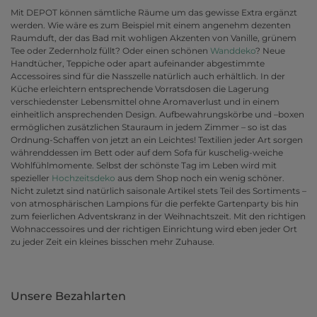
Mit DEPOT können sämtliche Räume um das gewisse Extra ergänzt
werden. Wie wäre es zum Beispiel mit einem angenehm dezenten
Raumduft, der das Bad mit wohligen Akzenten von Vanille, grünem
Tee oder Zedernholz füllt? Oder einen schönen
Wanddeko
? Neue
Handtücher, Teppiche oder apart aufeinander abgestimmte
Accessoires sind für die Nasszelle natürlich auch erhältlich. In der
Küche erleichtern entsprechende Vorratsdosen die Lagerung
verschiedenster Lebensmittel ohne Aromaverlust und in einem
einheitlich ansprechenden Design. Aufbewahrungskörbe und –boxen
ermöglichen zusätzlichen Stauraum in jedem Zimmer – so ist das
Ordnung-Schaffen von jetzt an ein Leichtes! Textilien jeder Art sorgen
währenddessen im Bett oder auf dem Sofa für kuschelig-weiche
Wohlfühlmomente. Selbst der schönste Tag im Leben wird mit
spezieller
Hochzeitsdeko
aus dem Shop noch ein wenig schöner.
Nicht zuletzt sind natürlich saisonale Artikel stets Teil des Sortiments –
von atmosphärischen Lampions für die perfekte Gartenparty bis hin
zum feierlichen Adventskranz in der Weihnachtszeit. Mit den richtigen
Wohnaccessoires und der richtigen Einrichtung wird eben jeder Ort
zu jeder Zeit ein kleines bisschen mehr Zuhause.
Unsere Bezahlarten