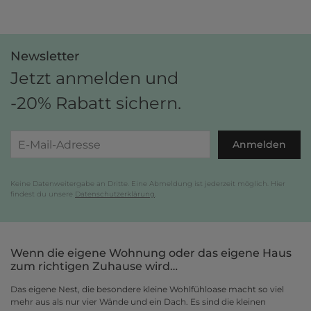
Gestalte jetzt dein zu Hause und bezahle einfach später, bequem per
Rechnung.
Newsletter
Jetzt anmelden und
-20% Rabatt sichern.
Anmelden
Keine Datenweitergabe an Dritte. Eine Abmeldung ist jederzeit möglich. Hier
findest du unsere
Datenschutzerklärung
.
Wenn die eigene Wohnung oder das eigene Haus
zum richtigen Zuhause wird…
Das eigene Nest, die besondere kleine Wohlfühloase macht so viel
mehr aus als nur vier Wände und ein Dach. Es sind die kleinen