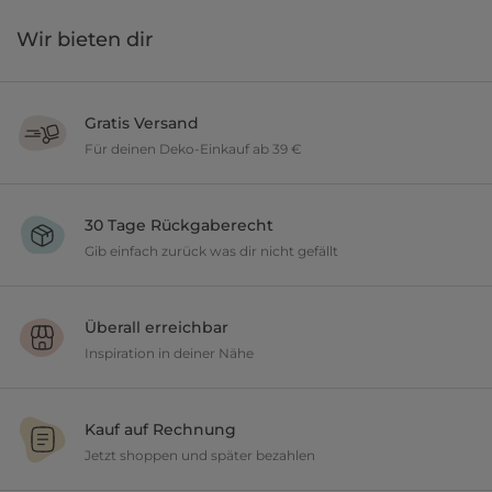
Wir bieten dir
Gratis Versand
Für deinen Deko-Einkauf ab 39 €
Verschönere dein zu Hause im Wert von über 39 € und wir versenden
deine neuen Lieblingsartikel gratis.
30 Tage Rückgaberecht
Gib einfach zurück was dir nicht gefällt
Du möchtest gerne deine Deko ausprobieren? Kein Problem, wir
geben dir 30 Tage Zeit etwas zurückzusenden.
Überall erreichbar
Inspiration in deiner Nähe
Ob in unseren 80 Filialen vor Ort oder online, entdecke tolle Deko und
lasse dich inspirieren.
Kauf auf Rechnung
Jetzt shoppen und später bezahlen