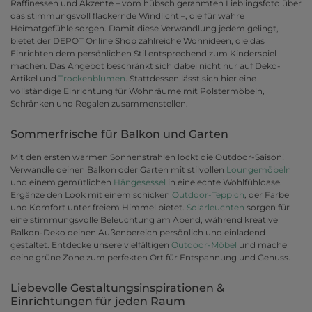
Raffinessen und Akzente – vom hübsch gerahmten Lieblingsfoto über
das stimmungsvoll flackernde Windlicht –, die für wahre
Heimatgefühle sorgen. Damit diese Verwandlung jedem gelingt,
bietet der DEPOT Online Shop zahlreiche Wohnideen, die das
Einrichten dem persönlichen Stil entsprechend zum Kinderspiel
machen. Das Angebot beschränkt sich dabei nicht nur auf Deko-
Artikel und
Trockenblumen
. Stattdessen lässt sich hier eine
vollständige Einrichtung für Wohnräume mit Polstermöbeln,
Schränken und Regalen zusammenstellen.
Sommerfrische für Balkon und Garten
Mit den ersten warmen Sonnenstrahlen lockt die Outdoor-Saison!
Verwandle deinen Balkon oder Garten mit stilvollen
Loungemöbeln
und einem gemütlichen
Hängesessel
in eine echte Wohlfühloase.
Ergänze den Look mit einem schicken
Outdoor-Teppich
, der Farbe
und Komfort unter freiem Himmel bietet.
Solarleuchten
sorgen für
eine stimmungsvolle Beleuchtung am Abend, während kreative
Balkon-Deko deinen Außenbereich persönlich und einladend
gestaltet. Entdecke unsere vielfältigen
Outdoor-Möbel
und mache
deine grüne Zone zum perfekten Ort für Entspannung und Genuss.
Liebevolle Gestaltungsinspirationen &
Einrichtungen für jeden Raum