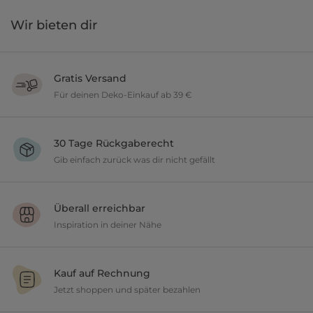
Wir bieten dir
Gratis Versand
Für deinen Deko-Einkauf ab 39 €
Verschönere dein zu Hause im Wert von über 39 € und wir versenden
deine neuen Lieblingsartikel gratis.
30 Tage Rückgaberecht
Gib einfach zurück was dir nicht gefällt
Du möchtest gerne deine Deko ausprobieren? Kein Problem, wir
geben dir 30 Tage Zeit etwas zurückzusenden.
Überall erreichbar
Inspiration in deiner Nähe
Ob in unseren 80 Filialen vor Ort oder online, entdecke tolle Deko und
lasse dich inspirieren.
Kauf auf Rechnung
Jetzt shoppen und später bezahlen