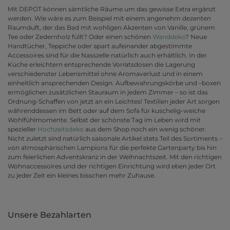
Mit DEPOT können sämtliche Räume um das gewisse Extra ergänzt
werden. Wie wäre es zum Beispiel mit einem angenehm dezenten
Raumduft, der das Bad mit wohligen Akzenten von Vanille, grünem
Tee oder Zedernholz füllt? Oder einen schönen
Wanddeko
? Neue
Handtücher, Teppiche oder apart aufeinander abgestimmte
Accessoires sind für die Nasszelle natürlich auch erhältlich. In der
Küche erleichtern entsprechende Vorratsdosen die Lagerung
verschiedenster Lebensmittel ohne Aromaverlust und in einem
einheitlich ansprechenden Design. Aufbewahrungskörbe und –boxen
ermöglichen zusätzlichen Stauraum in jedem Zimmer – so ist das
Ordnung-Schaffen von jetzt an ein Leichtes! Textilien jeder Art sorgen
währenddessen im Bett oder auf dem Sofa für kuschelig-weiche
Wohlfühlmomente. Selbst der schönste Tag im Leben wird mit
spezieller
Hochzeitsdeko
aus dem Shop noch ein wenig schöner.
Nicht zuletzt sind natürlich saisonale Artikel stets Teil des Sortiments –
von atmosphärischen Lampions für die perfekte Gartenparty bis hin
zum feierlichen Adventskranz in der Weihnachtszeit. Mit den richtigen
Wohnaccessoires und der richtigen Einrichtung wird eben jeder Ort
zu jeder Zeit ein kleines bisschen mehr Zuhause.
Unsere Bezahlarten