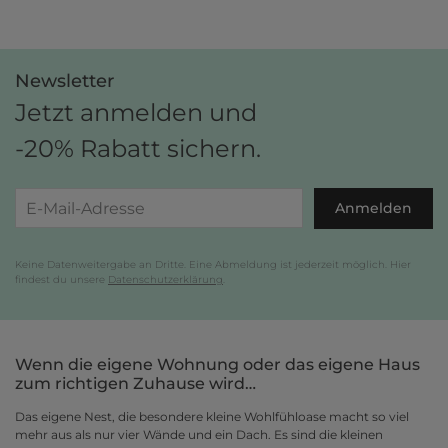
Gestalte jetzt dein zu Hause und bezahle einfach später, bequem per
Rechnung.
Newsletter
Jetzt anmelden und
-20% Rabatt sichern.
Anmelden
Keine Datenweitergabe an Dritte. Eine Abmeldung ist jederzeit möglich. Hier
findest du unsere
Datenschutzerklärung
.
Wenn die eigene Wohnung oder das eigene Haus
zum richtigen Zuhause wird…
Das eigene Nest, die besondere kleine Wohlfühloase macht so viel
mehr aus als nur vier Wände und ein Dach. Es sind die kleinen