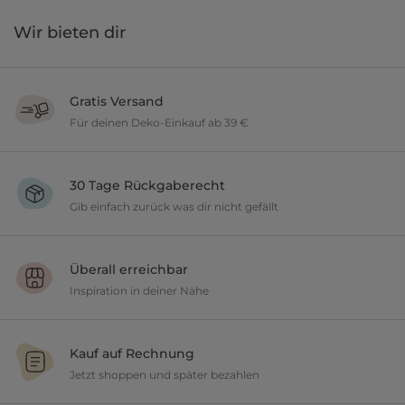
Wir bieten dir
Gratis Versand
Für deinen Deko-Einkauf ab 39 €
Verschönere dein zu Hause im Wert von über 39 € und wir versenden
deine neuen Lieblingsartikel gratis.
30 Tage Rückgaberecht
Gib einfach zurück was dir nicht gefällt
Du möchtest gerne deine Deko ausprobieren? Kein Problem, wir
geben dir 30 Tage Zeit etwas zurückzusenden.
Überall erreichbar
Inspiration in deiner Nähe
Ob in unseren 80 Filialen vor Ort oder online, entdecke tolle Deko und
lasse dich inspirieren.
Kauf auf Rechnung
Jetzt shoppen und später bezahlen