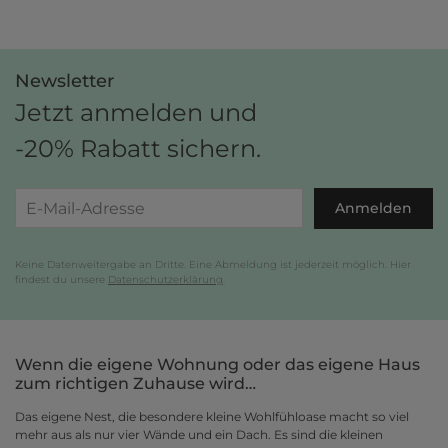
Gestalte jetzt dein zu Hause und bezahle einfach später, bequem per
Rechnung.
Newsletter
Jetzt anmelden und
-20% Rabatt sichern.
Anmelden
Keine Datenweitergabe an Dritte. Eine Abmeldung ist jederzeit möglich. Hier
findest du unsere
Datenschutzerklärung
.
Wenn die eigene Wohnung oder das eigene Haus
zum richtigen Zuhause wird…
Das eigene Nest, die besondere kleine Wohlfühloase macht so viel
mehr aus als nur vier Wände und ein Dach. Es sind die kleinen