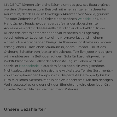
Mit DEPOT können sämtliche Räume um das gewisse Extra ergänzt
werden. Wie wäre es zum Beispiel mit einem angenehm dezenten
Raumduft, der das Bad mit wohligen Akzenten von Vanille, grünem
Tee oder Zedernholz füllt? Oder einen schönen
Wanddeko
? Neue
Handtücher, Teppiche oder apart aufeinander abgestimmte
Accessoires sind für die Nasszelle natürlich auch erhältlich. In der
Küche erleichtern entsprechende Vorratsdosen die Lagerung
verschiedenster Lebensmittel ohne Aromaverlust und in einem
einheitlich ansprechenden Design. Aufbewahrungskörbe und –boxen
ermöglichen zusätzlichen Stauraum in jedem Zimmer – so ist das
Ordnung-Schaffen von jetzt an ein Leichtes! Textilien jeder Art sorgen
währenddessen im Bett oder auf dem Sofa für kuschelig-weiche
Wohlfühlmomente. Selbst der schönste Tag im Leben wird mit
spezieller
Hochzeitsdeko
aus dem Shop noch ein wenig schöner.
Nicht zuletzt sind natürlich saisonale Artikel stets Teil des Sortiments –
von atmosphärischen Lampions für die perfekte Gartenparty bis hin
zum feierlichen Adventskranz in der Weihnachtszeit. Mit den richtigen
Wohnaccessoires und der richtigen Einrichtung wird eben jeder Ort
zu jeder Zeit ein kleines bisschen mehr Zuhause.
Unsere Bezahlarten