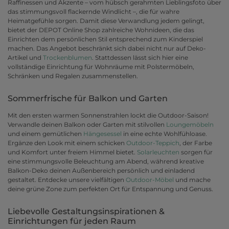
Raffinessen und Akzente – vom hübsch gerahmten Lieblingsfoto über
das stimmungsvoll flackernde Windlicht –, die für wahre
Heimatgefühle sorgen. Damit diese Verwandlung jedem gelingt,
bietet der DEPOT Online Shop zahlreiche Wohnideen, die das
Einrichten dem persönlichen Stil entsprechend zum Kinderspiel
machen. Das Angebot beschränkt sich dabei nicht nur auf Deko-
Artikel und
Trockenblumen
. Stattdessen lässt sich hier eine
vollständige Einrichtung für Wohnräume mit Polstermöbeln,
Schränken und Regalen zusammenstellen.
Sommerfrische für Balkon und Garten
Mit den ersten warmen Sonnenstrahlen lockt die Outdoor-Saison!
Verwandle deinen Balkon oder Garten mit stilvollen
Loungemöbeln
und einem gemütlichen
Hängesessel
in eine echte Wohlfühloase.
Ergänze den Look mit einem schicken
Outdoor-Teppich
, der Farbe
und Komfort unter freiem Himmel bietet.
Solarleuchten
sorgen für
eine stimmungsvolle Beleuchtung am Abend, während kreative
Balkon-Deko deinen Außenbereich persönlich und einladend
gestaltet. Entdecke unsere vielfältigen
Outdoor-Möbel
und mache
deine grüne Zone zum perfekten Ort für Entspannung und Genuss.
Liebevolle Gestaltungsinspirationen &
Einrichtungen für jeden Raum