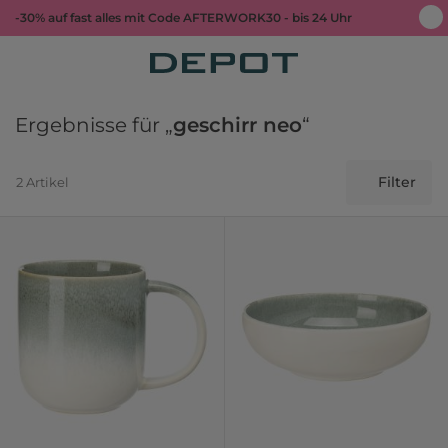
-30% auf fast alles mit Code AFTERWORK30 - bis 24 Uhr
Ergebnisse für „
geschirr neo
“
Filter
2 Artikel