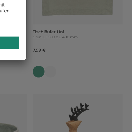
Tischläufer Uni
Grün, L 1.500 x B 400 mm
7,99 €