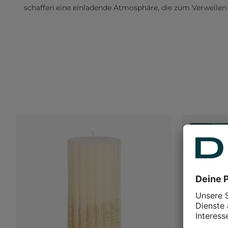
schaffen eine einladende Atmosphäre, die zum Verweilen 
Basic
Dau