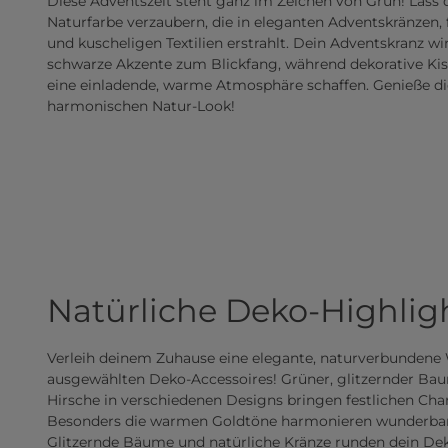
Diese Adventszeit steht ganz im Zeichen von Grün! Lass 
Naturfarbe verzaubern, die in eleganten Adventskränzen, 
und kuscheligen Textilien erstrahlt. Dein Adventskranz w
schwarze Akzente zum Blickfang, während dekorative K
eine einladende, warme Atmosphäre schaffen. Genieße d
harmonischen Natur-Look!
Natürliche Deko-Highlig
Verleih deinem Zuhause eine elegante, naturverbunden
ausgewählten Deko-Accessoires! Grüner, glitzernder Ba
Hirsche in verschiedenen Designs bringen festlichen Ch
Besonders die warmen Goldtöne harmonieren wunderba
Glitzernde Bäume und natürliche Kränze runden dein De