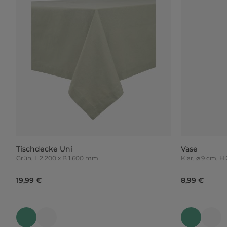
Tischdecke Uni
Vase
Grün, L 2.200 x B 1.600 mm
Klar, ⌀ 9 cm, 
19,99 €
8,99 €