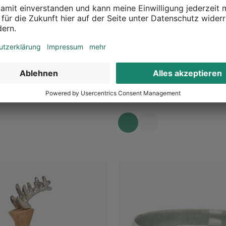
Deko-Figur Hirsch
00 x B 400 mm
Silber, B 100 x H 205 x T 35 mm
9,99 €