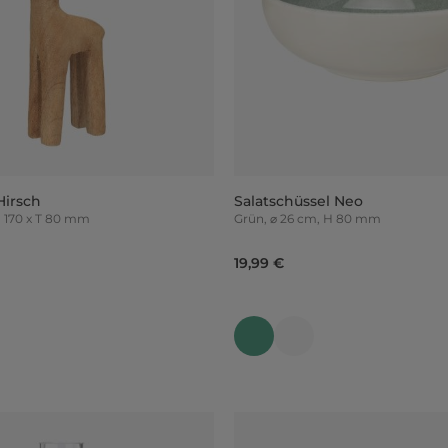
Hirsch
Salatschüssel Neo
45 x H 170 x T 80 mm
Grün, ⌀ 26 cm, H 80 mm
19,99 €