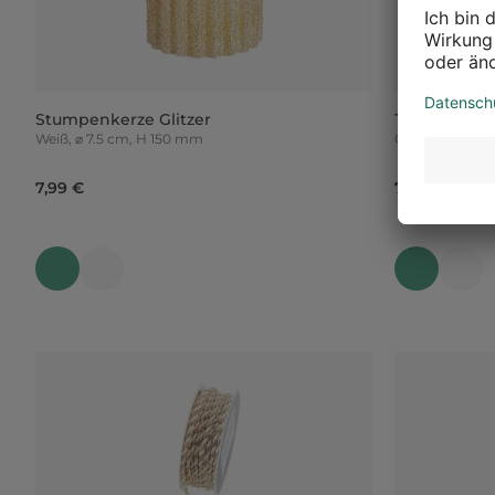
Stumpenkerze Glitzer
Tischläufer
Weiß, ⌀ 7.5 cm, H 150 mm
Grün, L 1.5
7,99 €
7,99 €