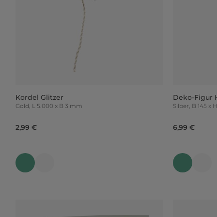
Kordel Glitzer
Deko-Figur 
Gold, L 5.000 x B 3 mm
Silber, B 1
2,99 €
6,99 €