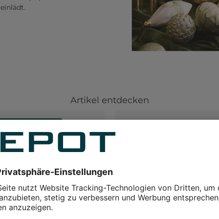
einlädt.
Artikel entdecken
erhaft günstiger