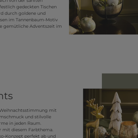
dich von der sanften
festlich gedeckten Tischen
ird durch goldene und
issen im Tannenbaum-Motiv
ie gemütliche Adventszeit im
hts
e Weihnachtsstimmung mit
umschmuck und stilvolle
arme in jeden Raum.
r mit diesem Farbthema.
ko-Konzept perfekt ab und