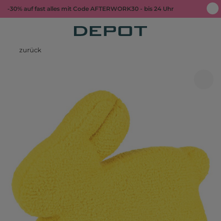
-30% auf fast alles mit Code AFTERWORK30 - bis 24 Uhr
zurück