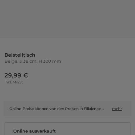
Beistelltisch
Beige, ⌀ 38 cm, H 300 mm
29,99 €
inkl. MwSt
Online-Preise können von den Preisen in Filialen sowie Shop-in-Shop-Flächen abweichen.
mehr
Online ausverkauft