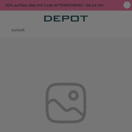
-30% auf fast alles mit Code AFTERWORK30 - bis 24 Uhr
zurück