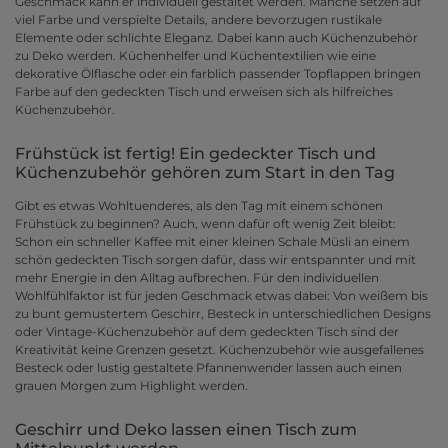
Geschmack kann er individuell gestaltet werden. Manche setzen auf
viel Farbe und verspielte Details, andere bevorzugen rustikale
Elemente oder schlichte Eleganz. Dabei kann auch Küchenzubehör
zu Deko werden. Küchenhelfer und Küchentextilien wie eine
dekorative Ölflasche oder ein farblich passender Topflappen bringen
Farbe auf den gedeckten Tisch und erweisen sich als hilfreiches
Küchenzubehör.
Frühstück ist fertig! Ein gedeckter Tisch und
Küchenzubehör gehören zum Start in den Tag
Gibt es etwas Wohltuenderes, als den Tag mit einem schönen
Frühstück zu beginnen? Auch, wenn dafür oft wenig Zeit bleibt:
Schon ein schneller Kaffee mit einer kleinen Schale Müsli an einem
schön gedeckten Tisch sorgen dafür, dass wir entspannter und mit
mehr Energie in den Alltag aufbrechen. Für den individuellen
Wohlfühlfaktor ist für jeden Geschmack etwas dabei: Von weißem bis
zu bunt gemustertem Geschirr, Besteck in unterschiedlichen Designs
oder Vintage-Küchenzubehör auf dem gedeckten Tisch sind der
Kreativität keine Grenzen gesetzt. Küchenzubehör wie ausgefallenes
Besteck oder lustig gestaltete Pfannenwender lassen auch einen
grauen Morgen zum Highlight werden.
Geschirr und Deko lassen einen Tisch zum