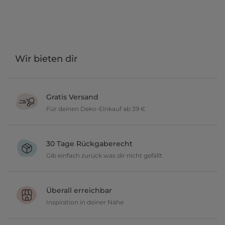
Wir bieten dir
Gratis Versand
Für deinen Deko-Einkauf ab 39 €
Verschönere dein zu Hause im Wert von über 39 € und wir
versenden deine neuen Lieblingsartikel gratis.
30 Tage Rückgaberecht
Gib einfach zurück was dir nicht gefällt
Du möchtest gerne deine Deko ausprobieren? Kein Problem, wir
geben dir 30 Tage Zeit etwas zurückzusenden.
Überall erreichbar
Inspiration in deiner Nähe
Ob in unseren 80 Filialen vor Ort oder online, entdecke tolle Deko