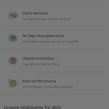
Gratis Versand
Für deinen Deko-Einkauf ab 39 €
Verschönere dein zu Hause im Wert von über 39 € und wir
versenden deine neuen Lieblingsartikel gratis.
30 Tage Rückgaberecht
Gib einfach zurück was dir nicht gefällt
Du möchtest gerne deine Deko ausprobieren? Kein Problem, wir
geben dir 30 Tage Zeit etwas zurückzusenden.
Überall erreichbar
Inspiration in deiner Nähe
Ob in unseren 80 Filialen vor Ort oder online, entdecke tolle Deko
und lasse dich inspirieren.
Kauf auf Rechnung
Jetzt shoppen und später bezahlen
Gestalte jetzt dein zu Hause und bezahle einfach später, bequem
per Rechnung.
Unsere Highlights für dich