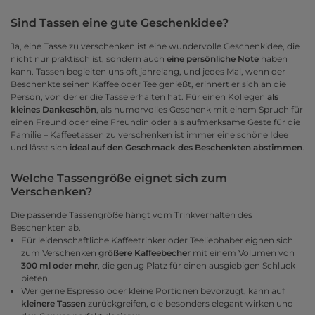
Sind Tassen eine gute Geschenkidee?
Ja, eine Tasse zu verschenken ist eine wundervolle Geschenkidee, die
nicht nur praktisch ist, sondern auch
eine persönliche Note
haben
kann. Tassen begleiten uns oft jahrelang, und jedes Mal, wenn der
Beschenkte seinen Kaffee oder Tee genießt, erinnert er sich an die
Person, von der er die Tasse erhalten hat. Für einen Kollegen
als
kleines Dankeschön
, als humorvolles Geschenk mit einem Spruch für
einen Freund oder eine Freundin oder als aufmerksame Geste für die
Familie – Kaffeetassen zu verschenken ist immer eine schöne Idee
und lässt sich
ideal auf den Geschmack des Beschenkten abstimmen
.
Welche Tassengröße eignet sich zum
Verschenken?
Die passende Tassengröße hängt vom Trinkverhalten des
Beschenkten ab.
Für leidenschaftliche Kaffeetrinker oder Teeliebhaber eignen sich
zum Verschenken
größere
Kaffeebecher
mit einem Volumen von
300 ml oder mehr
, die genug Platz für einen ausgiebigen Schluck
bieten.
Wer gerne Espresso oder kleine Portionen bevorzugt, kann auf
kleinere Tassen
zurückgreifen, die besonders elegant wirken und