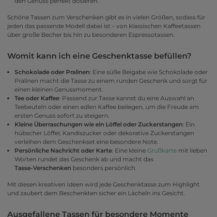
den Genuss perfekt dosieren.
Schöne Tassen zum Verschenken gibt es in vielen Größen, sodass für
jeden das passende Modell dabei ist – von klassischen Kaffeetassen
über große Becher bis hin zu besonderen Espressotassen.
Womit kann ich eine Geschenktasse befüllen?
Schokolade oder Pralinen
: Eine süße Beigabe wie Schokolade oder
Pralinen macht die Tasse zu einem runden Geschenk und sorgt für
einen kleinen Genussmoment.
Tee oder Kaffee
: Passend zur Tasse kannst du eine Auswahl an
Teebeuteln oder einen edlen Kaffee beilegen, um die Freude am
ersten Genuss sofort zu steigern.
Kleine Überraschungen wie ein Löffel oder Zuckerstangen
: Ein
hübscher Löffel, Kandiszucker oder dekorative Zuckerstangen
verleihen dem Geschenkset eine besondere Note.
Persönliche Nachricht oder Karte
: Eine kleine
Grußkarte
mit lieben
Worten rundet das Geschenk ab und macht das
Tasse-Verschenken
besonders persönlich.
Mit diesen kreativen Ideen wird jede Geschenktasse zum Highlight
und zaubert dem Beschenkten sicher ein Lächeln ins Gesicht.
Ausgefallene Tassen für besondere Momente