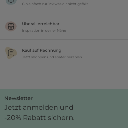
Gib einfach zurück was dir nicht gefällt
Du möchtest gerne deine Deko ausprobieren? Kein Problem, wir
geben dir 30 Tage Zeit etwas zurückzusenden.
Überall erreichbar
Inspiration in deiner Nähe
Ob in unseren 80 Filialen vor Ort oder online, entdecke tolle Deko und
lasse dich inspirieren.
Kauf auf Rechnung
Jetzt shoppen und später bezahlen
Gestalte jetzt dein zu Hause und bezahle einfach später, bequem per
Rechnung.
Newsletter
Jetzt anmelden und
-20% Rabatt sichern.