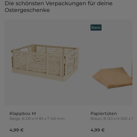
Die schönsten Verpackungen für deine
Ostergeschenke
Basic
Klappbox M
Papiertüten
Beige, B 210 x H 85 x T 145 mm
Braun, B 120 x H 200 x T 25 mm, 24
Stück
4,99 €
4,99 €