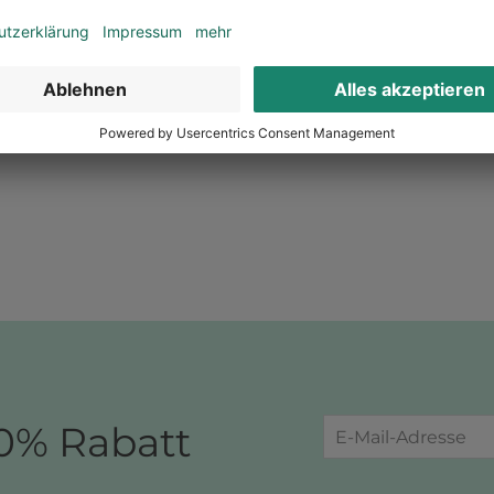
n
Jetzt sparen
Jetz
0% Rabatt