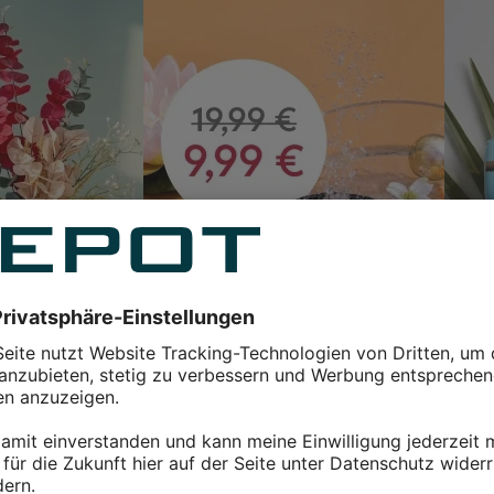
Unser Sommerliebling im SALE
ipuro